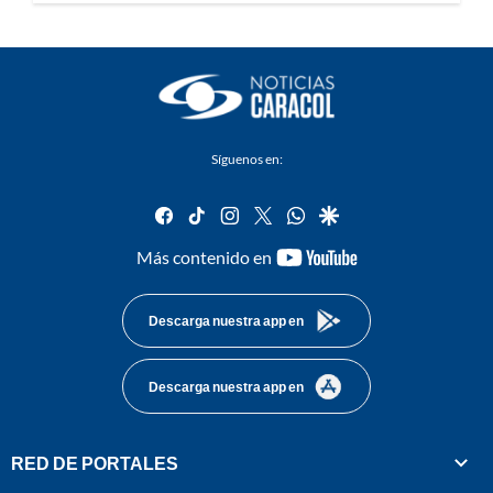
Síguenos en:
facebook
tiktok
instagram
twitter
whatsapp
google
youtube-
Más contenido en
footer
Descarga nuestra app en
Descarga nuestra app en
RED DE PORTALES