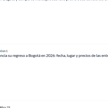
O
Jun 1
cia su regreso a Bogotá en 2026: fecha, lugar y precios de las ent
O
May 29