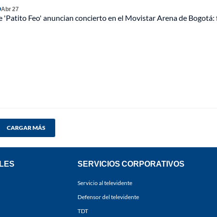
O
Abr 27
 'Patito Feo' anuncian concierto en el Movistar Arena de Bogotá: 
CARGAR MÁS
LES
SERVICIOS CORPORATIVOS
Servicio al televidente
Defensor del televidente
TDT