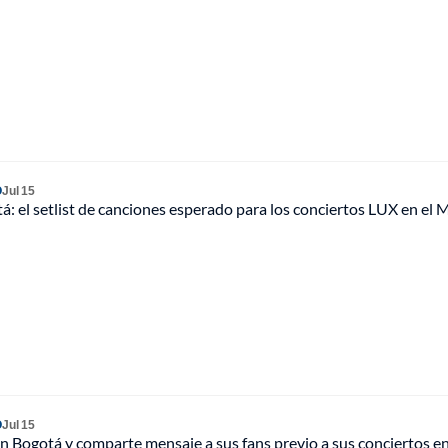
O
Jul 15
á: el setlist de canciones esperado para los conciertos LUX en el 
O
Jul 15
en Bogotá y comparte mensaje a sus fans previo a sus conciertos en