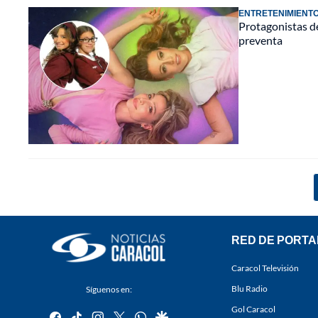
ENTRETENIMIENT
Protagonistas de
preventa
RED DE PORTA
Caracol Televisión
Blu Radio
Síguenos en:
Gol Caracol
facebook
tiktok
instagram
twitter
whatsapp
google