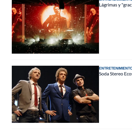
Lágrimas y "grac
ENTRETENIMIENT
Soda Stereo Ecos