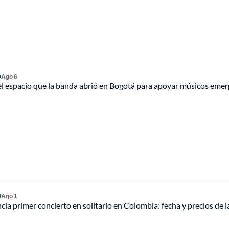
O
Ago 6
el espacio que la banda abrió en Bogotá para apoyar músicos eme
O
Ago 1
a primer concierto en solitario en Colombia: fecha y precios de l