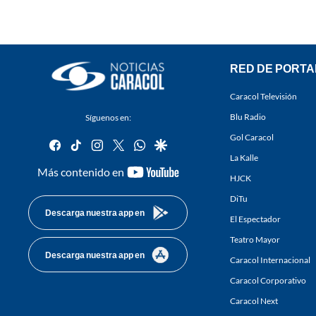
RED DE PORTA
Caracol Televisión
Blu Radio
Síguenos en:
Gol Caracol
facebook
tiktok
instagram
twitter
whatsapp
google
La Kalle
youtube-
Más contenido en
HJCK
footer
DiTu
Descarga nuestra app en
El Espectador
Teatro Mayor
Descarga nuestra app en
Caracol Internacional
Caracol Corporativo
Caracol Next