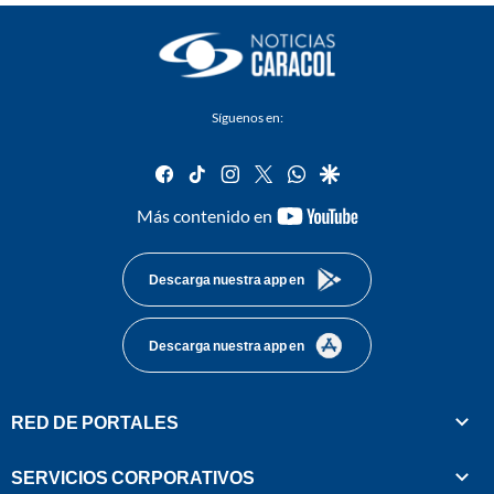
Síguenos en:
facebook
tiktok
instagram
twitter
whatsapp
google
youtube-
Más contenido en
footer
Descarga nuestra app en
Descarga nuestra app en
RED DE PORTALES
SERVICIOS CORPORATIVOS