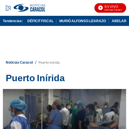
EN VIVO
Noticias Caracol En 
Tendencias:
DÉFICIT FISCAL
MURIÓ ALFONSO LIZARAZO
ABELARDO
PUBLICIDAD
/
Noticias Caracol
Puerto Inírida
Puerto Inírida