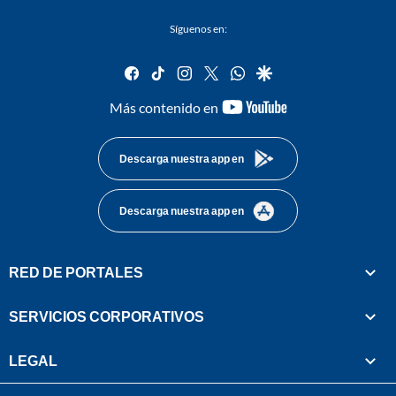
Síguenos en:
facebook
tiktok
instagram
twitter
whatsapp
google
youtube-
Más contenido en
footer
Descarga nuestra app en
Descarga nuestra app en
RED DE PORTALES
SERVICIOS CORPORATIVOS
LEGAL