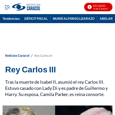
EN VIVO
Noticias Caracol En Vivo
Tendencias:
DÉFICIT FISCAL
MURIÓ ALFONSO LIZARAZO
ABELARDO
PUBLICIDAD
/
Noticias Caracol
Rey Carlos III
Rey Carlos III
Tras la muerte de Isabel II, asumió el rey Carlos III.
Estuvo casado con Lady Di y es padre de Guillermo y
Harry. Su esposa, Camila Parker, es reina consorte.