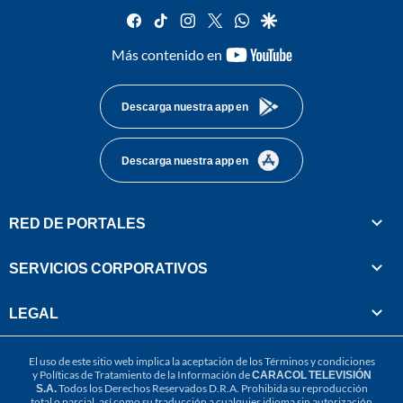
facebook
tiktok
instagram
twitter
whatsapp
google
youtube-
Más contenido en
footer
Descarga nuestra app en
Descarga nuestra app en
RED DE PORTALES
SERVICIOS CORPORATIVOS
LEGAL
El uso de este sitio web implica la aceptación de los
Términos y condiciones
y
Políticas de Tratamiento de la Información
de
CARACOL TELEVISIÓN
S.A.
Todos los Derechos Reservados D.R.A. Prohibida su reproducción
total o parcial, así como su traducción a cualquier idioma sin autorización