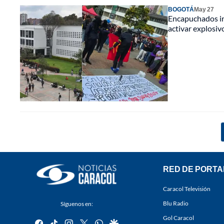
BOGOTÁ
May 27
Encapuchados ir
activar explosiv
RED DE PORTA
Caracol Televisión
Blu Radio
Síguenos en:
Gol Caracol
facebook
tiktok
instagram
twitter
whatsapp
google