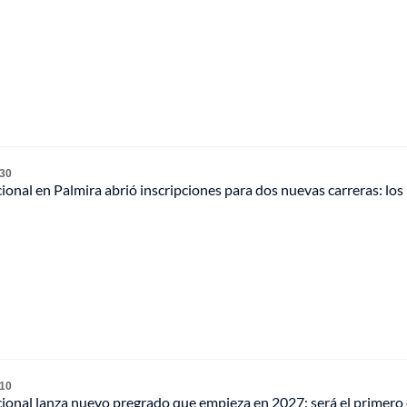
 30
onal en Palmira abrió inscripciones para dos nuevas carreras: los 
 10
ional lanza nuevo pregrado que empieza en 2027: será el primero