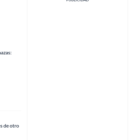
nazas:
s de otro