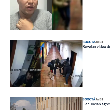
BOGOTÁ
Jul 31
Revelan video d
BOGOTÁ
Jul 31
Denuncian agres