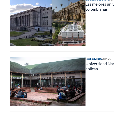
Las mejores univ
colombianas
COLOMBIA
Jun 22
Universidad Naci
aplican