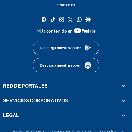
Síguenos en:
facebook
tiktok
instagram
twitter
whatsapp
google
youtube-
Más contenido en
footer
Descarga nuestra app en
Descarga nuestra app en
RED DE PORTALES
SERVICIOS CORPORATIVOS
LEGAL
El uso de este sitio web implica la aceptación de los
Términos y condiciones