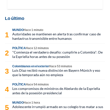
Lo último
MUNDO
Hace 1 minuto
Autoridades se mantienen en alerta tras confirmar caso de
hantavirus transmisible entre humanos
POLÍTICA
Hace 12 minutos
"Comienza el verdadero desafío: cumplirle a Colombia": De
la Espriella horas antes de su posesión
Colombianos en el exterior
Hace 53 minutos
Luis Díaz recibió nueva distinción en Bayern Múnich y eso
que la temporada aún no empieza
POLÍTICA
Hace 54 minutos
Los compromisos de ministros de Abelardo de la Espriella
antes de la posesión presidencial
MUNDO
Hace 1 hora
Adolescente irrumpió armado en su colegio tras matar a sus