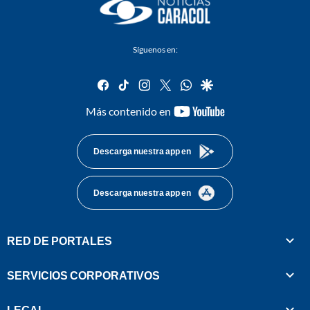
Síguenos en:
facebook
tiktok
instagram
twitter
whatsapp
google
youtube-
Más contenido en
footer
Descarga nuestra app en
Descarga nuestra app en
RED DE PORTALES
SERVICIOS CORPORATIVOS
LEGAL