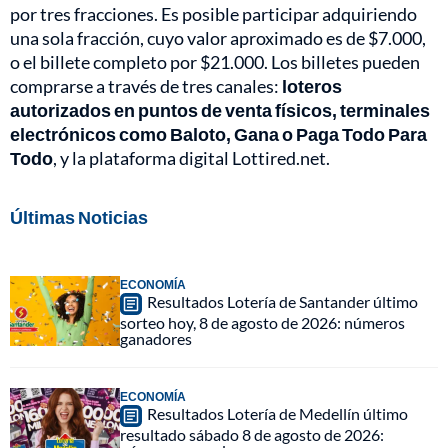
por tres fracciones. Es posible participar adquiriendo
una sola fracción, cuyo valor aproximado es de $7.000,
o el billete completo por $21.000. Los billetes pueden
comprarse a través de tres canales:
loteros
autorizados en puntos de venta físicos, terminales
electrónicos como Baloto, Gana o Paga Todo Para
Todo
, y la plataforma digital Lottired.net.
Últimas Noticias
ECONOMÍA
Resultados Lotería de Santander último
sorteo hoy, 8 de agosto de 2026: números
ganadores
ECONOMÍA
Resultados Lotería de Medellín último
resultado sábado 8 de agosto de 2026: