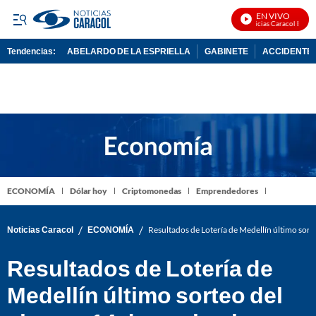
EN VIVO
Noticias Caracol En Vivo
Tendencias:
ABELARDO DE LA ESPRIELLA
GABINETE
ACCIDENTE 
PUBLICIDAD
ECONOMÍA
Dólar hoy
Criptomonedas
Emprendedores
/
/
Noticias Caracol
ECONOMÍA
Resultados de Lotería de Medellín último sor
Resultados de Lotería de
Medellín último sorteo del