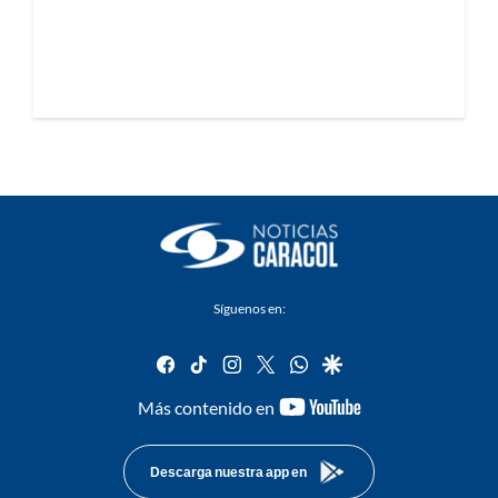
Síguenos en:
facebook
tiktok
instagram
twitter
whatsapp
google
youtube-
Más contenido en
footer
Descarga nuestra app en