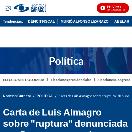
EN VIVO
Noticias Caracol En Vivo
Tendencias:
DÉFICIT FISCAL
MURIÓ ALFONSO LIZARAZO
ABELARDO
PUBLICIDAD
ELECCIONES COLOMBIA
Elecciones presidenciales
Elecciones Congreso
/
/
Noticias Caracol
POLÍTICA
Carta de Luis Almagro sobre "ruptura" denuncia
Carta de Luis Almagro
sobre "ruptura" denunciada