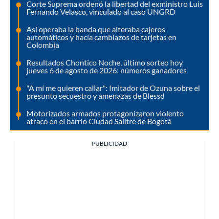
Corte Suprema ordenó la libertad del exministro Luis
Fernando Velasco, vinculado al caso UNGRD
Así operaba la banda que alteraba cajeros
automáticos y hacía cambiazos de tarjetas en
Colombia
Resultados Chontico Noche, último sorteo hoy
jueves 6 de agosto de 2026: números ganadores
"A mí me quieren callar": Imitador de Ozuna sobre el
presunto secuestro y amenazas de Blessd
Motorizados armados protagonizaron violento
atraco en el barrio Ciudad Salitre de Bogotá
PUBLICIDAD