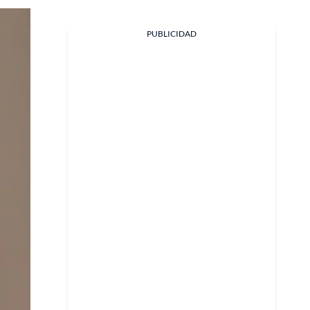
PUBLICIDAD
Facebook
X
Whatsapp
Copiar enlace
Telegram
LinkedIn