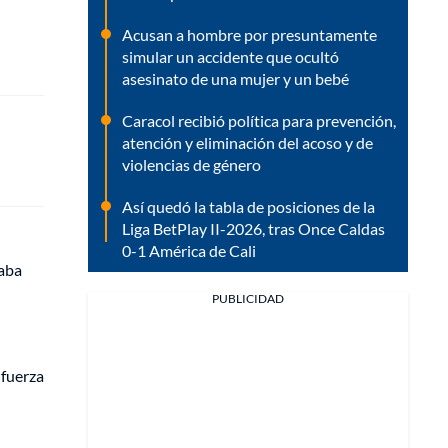
Acusan a hombre por presuntamente
simular un accidente que ocultó
asesinato de una mujer y un bebé
Caracol recibió política para prevención,
atención y eliminación del acoso y de
violencias de género
Así quedó la tabla de posiciones de la
Liga BetPlay II-2026, tras Once Caldas
0-1 América de Cali
taba
PUBLICIDAD
 fuerza