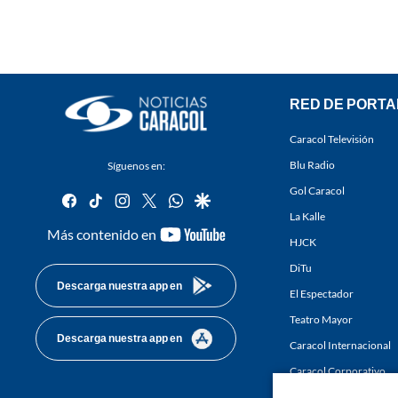
RED DE PORTA
Caracol Televisión
Blu Radio
Síguenos en:
Gol Caracol
facebook
tiktok
instagram
twitter
whatsapp
google
La Kalle
youtube-
Más contenido en
HJCK
footer
DiTu
Descarga nuestra app en
El Espectador
Teatro Mayor
Descarga nuestra app en
Caracol Internacional
Caracol Corporativo
Caracol Next