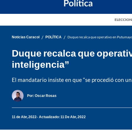
ELECCION
/
/
Noticias Caracol
POLÍTICA
Duque recalca que operativo en Putumayo t
Duque recalca que operativ
inteligencia”
El mandatario insiste en que “se procedió con un
Por:
Oscar Rosas
11 de Abr, 2022
Actualizado: 11 De Abr, 2022