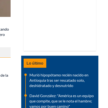
ntando
ero
Lo último
Murió hipopótamo recién nacido en
 de la
Antioquia tras ser rescatado solo,
deshidratado y desnutrido
David González: "América es un equipo
que compite, que se le nota el hambre;
vamos por buen camino"