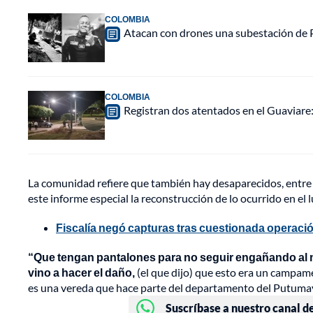
COLOMBIA
Atacan con drones una subestación de P
COLOMBIA
Registran dos atentados en el Guaviar
La comunidad refiere que también hay desaparecidos, entre e
este informe especial la reconstrucción de lo ocurrido en el l
Fiscalía negó capturas tras cuestionada operaci
“Que tengan pantalones para no seguir engañando al mu
vino a hacer el daño,
(el que dijo) que esto era un campa
es una vereda que hace parte del departamento del Putumayo
Suscríbase a nuestro canal d