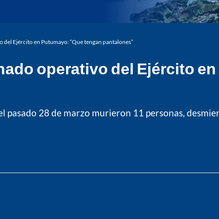
vo del Ejército en Putumayo: “Que tengan pantalones”
onado operativo del Ejército 
el pasado 28 de marzo murieron 11 personas, desmient