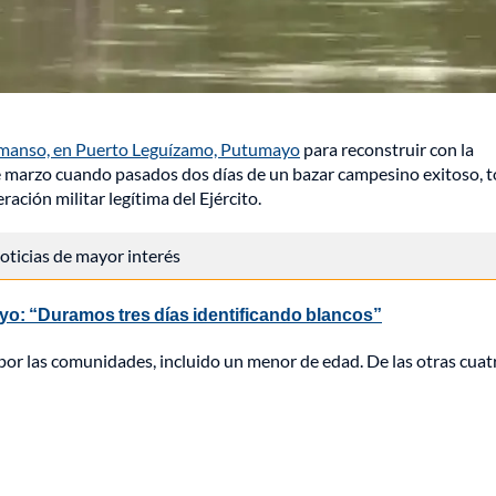
manso, en Puerto Leguízamo, Putumayo
para reconstruir con la
de marzo cuando pasados dos días de un bazar campesino exitoso, 
ación militar legítima del Ejército.
 noticias de mayor interés
o: “Duramos tres días identificando blancos”
 por las comunidades, incluido un menor de edad. De las otras cuat