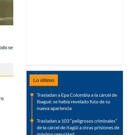
todo se
Lo último
Trasladan a Epa Colombia a la cárcel de
ro
Ibagué: se había revelado foto de su
nueva apariencia
Trasladan a 103 “peligrosos criminales”
de la cárcel de Itagüí a otras prisiones de
máxima seguridad