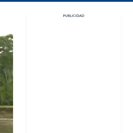
Facebook
PUBLICIDAD
X
Whatsapp
Copiar enlace
Telegram
LinkedIn