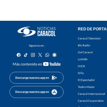
RED DE PORTA
Caracol Televisión
Blu Radio
Síguenos en:
Gol Caracol
facebook
tiktok
instagram
twitter
whatsapp
google
La Kalle
youtube-
Más contenido en
HJCK
footer
DiTu
Descarga nuestra app en
El Espectador
Teatro Mayor
Descarga nuestra app en
Caracol Internacional
Caracol Corporativo