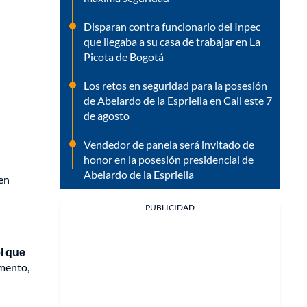
Disparan contra funcionario del Inpec
que llegaba a su casa de trabajar en La
Picota de Bogotá
Los retos en seguridad para la posesión
de Abelardo de la Espriella en Cali este 7
de agosto
Vendedor de panela será invitado de
honor en la posesión presidencial de
Abelardo de la Espriella
 en
PUBLICIDAD
l que
amento,