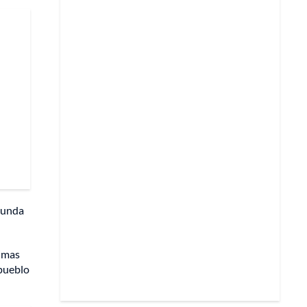
egunda
timas
 pueblo