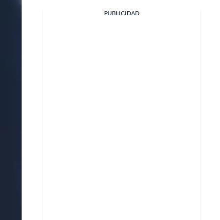
PUBLICIDAD
Facebook
X
Whatsapp
Copiar enlace
Telegram
LinkedIn