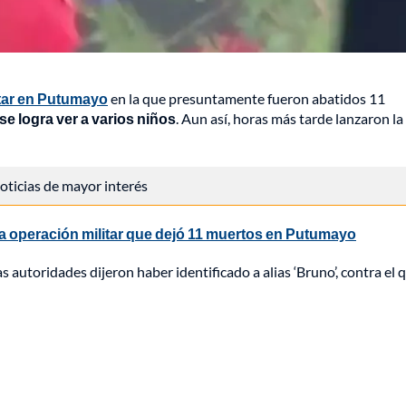
itar en Putumayo
en la que presuntamente fueron abatidos 11
e logra ver a varios niños
. Aun así, horas más tarde lanzaron la
 noticias de mayor interés
a operación militar que dejó 11 muertos en Putumayo
s autoridades dijeron haber identificado a alias ‘Bruno’, contra el 