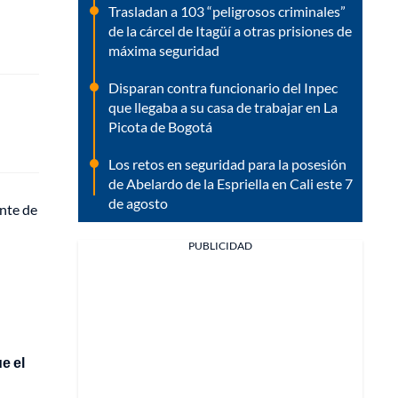
Trasladan a 103 “peligrosos criminales”
de la cárcel de Itagüí a otras prisiones de
máxima seguridad
Disparan contra funcionario del Inpec
que llegaba a su casa de trabajar en La
Picota de Bogotá
Los retos en seguridad para la posesión
de Abelardo de la Espriella en Cali este 7
de agosto
nte de
PUBLICIDAD
e el