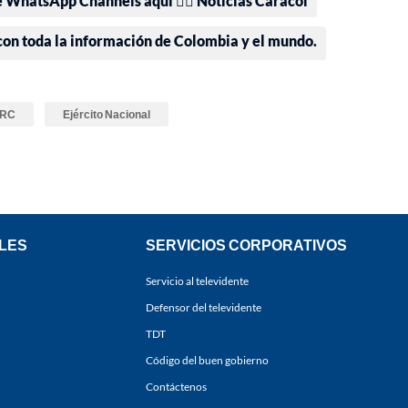
e WhatsApp Channels aquí 👉🏻 Noticias Caracol
 con toda la información de Colombia y el mundo.
ARC
Ejército Nacional
LES
SERVICIOS CORPORATIVOS
Servicio al televidente
Defensor del televidente
TDT
Código del buen gobierno
Contáctenos