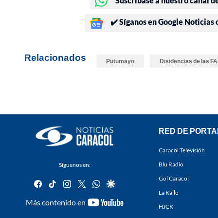
Suscríbase a nuestro canal d
✔️ Síganos en Google Noticias
Relacionados
Putumayo
Disidencias de las F
RED DE PORTA
Caracol Televisión
Blu Radio
Síguenos en:
Gol Caracol
facebook
tiktok
instagram
twitter
whatsapp
google
La Kalle
youtube-
Más contenido en
HJCK
footer