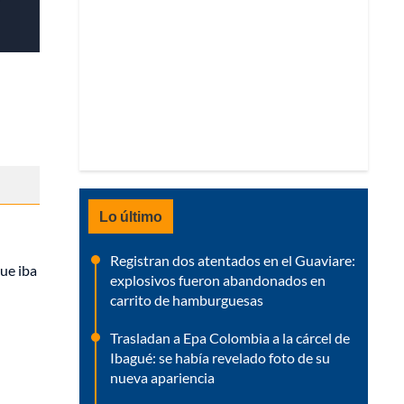
Lo último
Registran dos atentados en el Guaviare:
que iba
explosivos fueron abandonados en
carrito de hamburguesas
Trasladan a Epa Colombia a la cárcel de
Ibagué: se había revelado foto de su
nueva apariencia