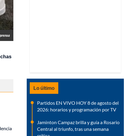
prensa
echas
Lo último
Partidos EN VIVO HOY 8 de agosto del
2026: horarios y programación por TV
Jaminton Campaz brilla y guía a Rosario
dencia
Central al triunfo, tras una semana
crítica