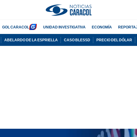
GOL CARACOL
UNIDAD INVESTIGATIVA
ECONOMÍA
REPORTA
ABELARDO DE LA ESPRIELLA
CASO BLESSD
PRECIO DEL DÓLAR
PUBLICIDAD