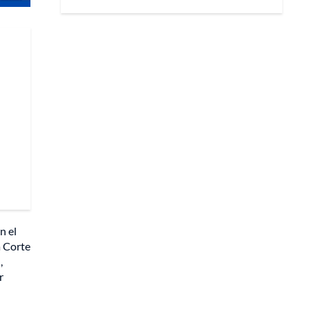
n el
a Corte
,
r