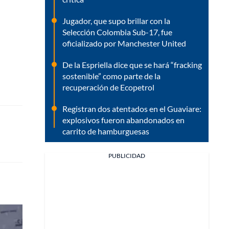
Jugador, que supo brillar con la
Selección Colombia Sub-17, fue
oficializado por Manchester United
De la Espriella dice que se hará “fracking
sostenible” como parte de la
recuperación de Ecopetrol
Registran dos atentados en el Guaviare:
explosivos fueron abandonados en
carrito de hamburguesas
PUBLICIDAD