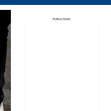
PUBLICIDAD
Facebook
X
Whatsapp
Copiar enlace
Telegram
LinkedIn