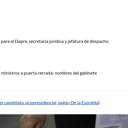
a para el Dapre, secretaría jurídica y jefatura de despacho
s ministros a puerta cerrada: nombres del gabinete
r candidato vicepresidencial, según De la Espriella
)