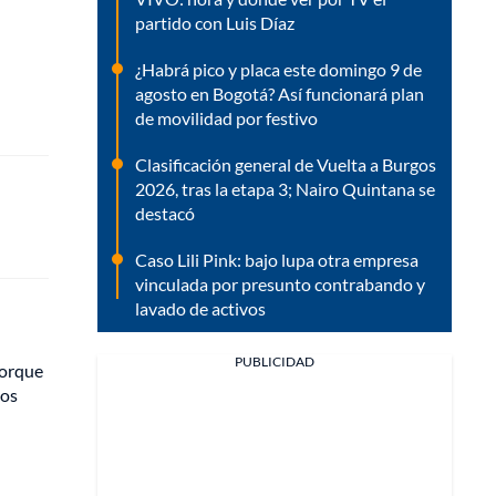
partido con Luis Díaz
¿Habrá pico y placa este domingo 9 de
agosto en Bogotá? Así funcionará plan
de movilidad por festivo
Clasificación general de Vuelta a Burgos
2026, tras la etapa 3; Nairo Quintana se
destacó
Caso Lili Pink: bajo lupa otra empresa
vinculada por presunto contrabando y
lavado de activos
PUBLICIDAD
porque
mos