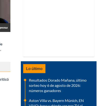
prensa
de
,
Lo último
criticó
Resultados Dorado Mañana, último
sorteo hoy 6 de agosto de 2026:
números ganadores
Aston Villa vs. Bayern Múnich, EN
VIVO: hora y dónde ver por TV el