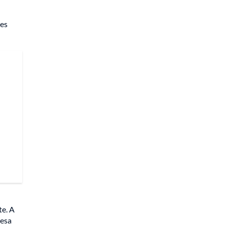
nes
te. A
 esa