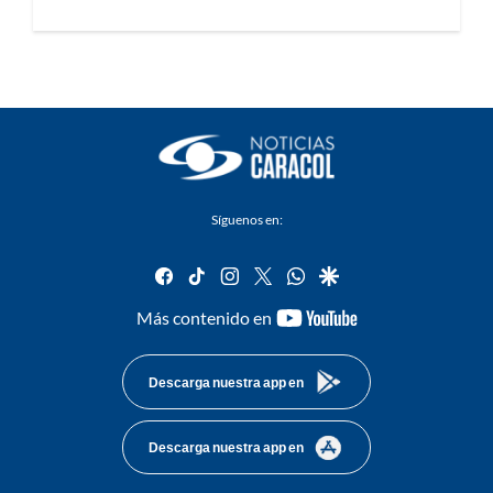
Síguenos en:
facebook
tiktok
instagram
twitter
whatsapp
google
youtube-
Más contenido en
footer
Descarga nuestra app en
Descarga nuestra app en