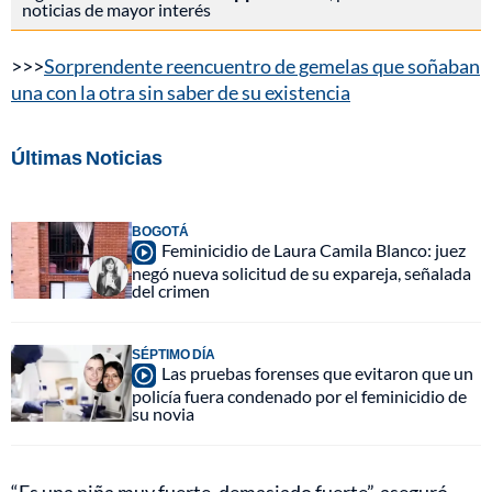
noticias de mayor interés
>>>
Sorprendente reencuentro de gemelas que soñaban
una con la otra sin saber de su existencia
Últimas Noticias
BOGOTÁ
Feminicidio de Laura Camila Blanco: juez
negó nueva solicitud de su expareja, señalada
del crimen
SÉPTIMO DÍA
Las pruebas forenses que evitaron que un
policía fuera condenado por el feminicidio de
su novia
“Es una niña muy fuerte, demasiado fuerte”, aseguró