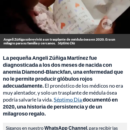
Angeli Zúñiga sobrevivió a un trasplante de médula ósea en 2020. Era un
milagro para su familia y cercanos.
Séptimo Día
La pequeña Angeli Zúñiga Martínez fue
diagnosticada a los dos meses de nacida con
anemia Diamond-Blanckfan, una enfermedad que
no le permite producir glóbulos rojos
adecuadamente.
El pronóstico de los médicos no era
muy alentador, y solo un trasplante de médula ósea
podría salvarle la vida.
Séptimo Día
documentó en
2020, una historia de persistencia y de un
milagroso regalo.
Síganos en nuestro
WhatsApp Channel
, para recibir las