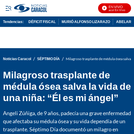
EN VIVO
Noticias Caracol En Vivo
Tendencias:
DÉFICIT FISCAL
MURIÓ ALFONSO LIZARAZO
ABELARDO
PUBLICIDAD
/
/
Noticias Caracol
SÉPTIMO DÍA
Milagroso trasplante de médula ósea salva la 
Milagroso trasplante de
médula ósea salva la vida de
una niña: “Él es mi ángel”
Angeli Zúñiga, de 9 años, padecía una grave enfermedad
que afectaba su médula ósea y su vida dependía de un
trasplante. Séptimo Día documentó un milagro en