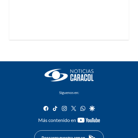
Síguenos en:
facebook
tiktok
instagram
twitter
whatsapp
google
youtube-
Más contenido en
footer
Descarga nuestra app en