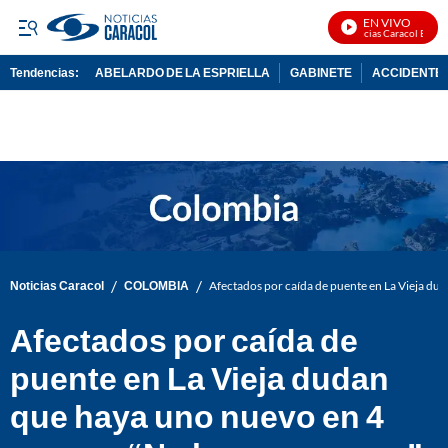
EN VIVO
Noticias Caracol En Vivo
Tendencias:
ABELARDO DE LA ESPRIELLA
GABINETE
ACCIDENTE 
PUBLICIDAD
/
/
Noticias Caracol
COLOMBIA
Afectados por caída de puente en La Vieja dud
Afectados por caída de
puente en La Vieja dudan
que haya uno nuevo en 4