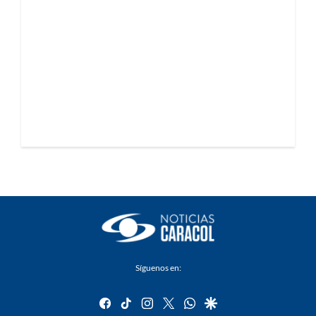
Síguenos en:
facebook
tiktok
instagram
twitter
whatsapp
google