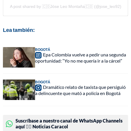
A post shared by 🇨🇴Jóse Leo Montaña🇨🇴 (@jose_leo92)
Lea también:
BOGOTÁ
Epa Colombia vuelve a pedir una segunda
oportunidad: “Yo no me quería ir a la cárcel”
BOGOTÁ
Dramático relato de taxista que persiguió
a delincuente que mató a policía en Bogotá
Suscríbase a nuestro canal de WhatsApp Channels
aquí 👉🏻 Noticias Caracol