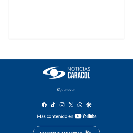
Síguenos en:
facebook
tiktok
instagram
twitter
whatsapp
google
youtube-
Más contenido en
footer