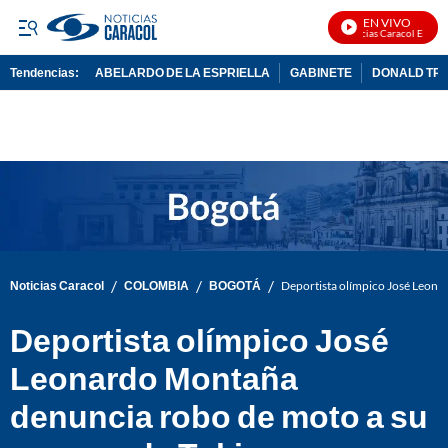
EN VIVO
Noticias Caracol En Vivo
Tendencias:
ABELARDO DE LA ESPRIELLA
GABINETE
DONALD TR
PUBLICIDAD
/
/
/
Noticias Caracol
COLOMBIA
BOGOTÁ
Deportista olímpico José Leona
Deportista olímpico José
Leonardo Montaña
denuncia robo de moto a su