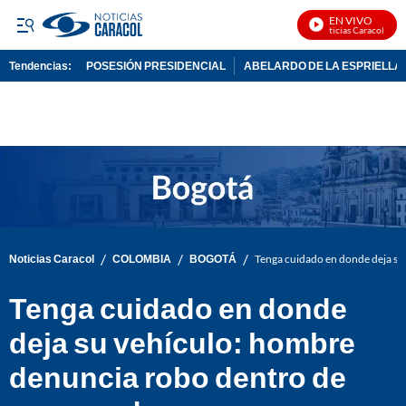
EN VIVO
Noticias Caracol En Vi
Tendencias:
POSESIÓN PRESIDENCIAL
ABELARDO DE LA ESPRIELLA
PUBLICIDAD
/
/
/
Noticias Caracol
COLOMBIA
BOGOTÁ
Tenga cuidado en donde deja su
Tenga cuidado en donde
deja su vehículo: hombre
denuncia robo dentro de