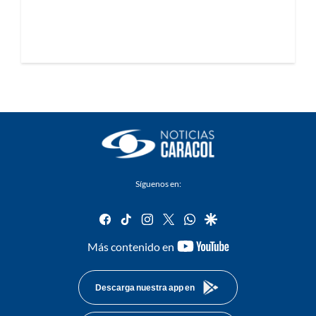
Síguenos en:
facebook
tiktok
instagram
twitter
whatsapp
google
youtube-
Más contenido en
footer
Descarga nuestra app en