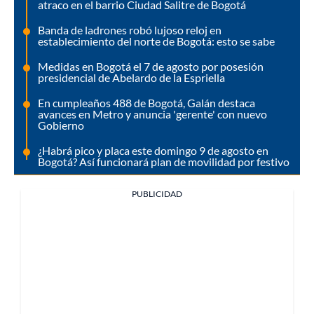
atraco en el barrio Ciudad Salitre de Bogotá
Banda de ladrones robó lujoso reloj en
establecimiento del norte de Bogotá: esto se sabe
Medidas en Bogotá el 7 de agosto por posesión
presidencial de Abelardo de la Espriella
En cumpleaños 488 de Bogotá, Galán destaca
avances en Metro y anuncia 'gerente' con nuevo
Gobierno
¿Habrá pico y placa este domingo 9 de agosto en
Bogotá? Así funcionará plan de movilidad por festivo
PUBLICIDAD