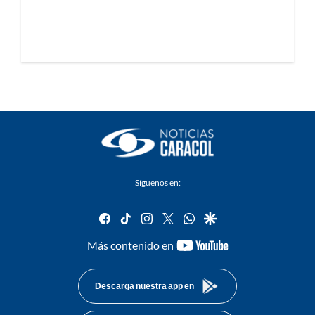
Síguenos en:
facebook
tiktok
instagram
twitter
whatsapp
google
youtube-
Más contenido en
footer
Descarga nuestra app en