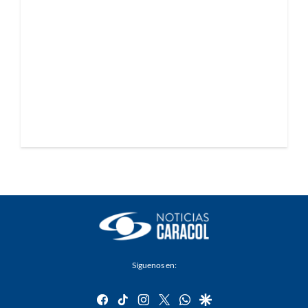
Síguenos en:
facebook
tiktok
instagram
twitter
whatsapp
google