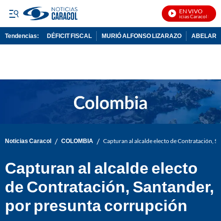
EN VIVO
Noticias Caracol En Viv
Tendencias:
DÉFICIT FISCAL
MURIÓ ALFONSO LIZARAZO
ABELARDO
PUBLICIDAD
/
/
Noticias Caracol
COLOMBIA
Capturan al alcalde electo de Contratación, S
Capturan al alcalde electo
de Contratación, Santander,
por presunta corrupción