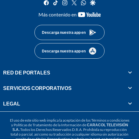
facebook
tiktok
instagram
twitter
whatsapp
google
youtube-
Más contenido en
footer
Descarga nuestra app en
Descarga nuestra app en
RED DE PORTALES
SERVICIOS CORPORATIVOS
LEGAL
El uso de este sitio web implica la aceptación de los
Términos y condiciones
y
Políticas de Tratamiento de la Información
de
CARACOL TELEVISIÓN
S.A.
Todos los Derechos Reservados D.R.A. Prohibida su reproducción
total o parcial, así como su traducción a cualquier idioma sin autorización
escrita de su titular. Reproduction in whole or in part, or translation