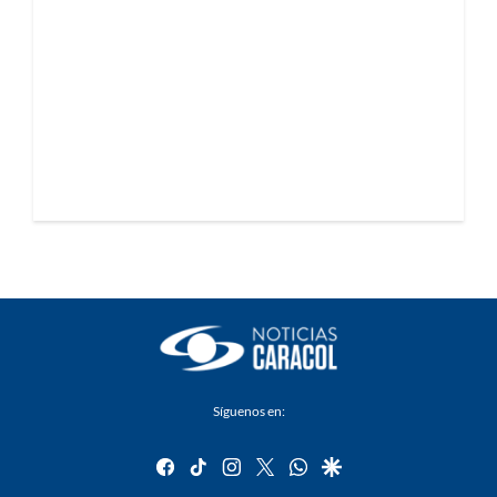
Síguenos en:
facebook
tiktok
instagram
twitter
whatsapp
google