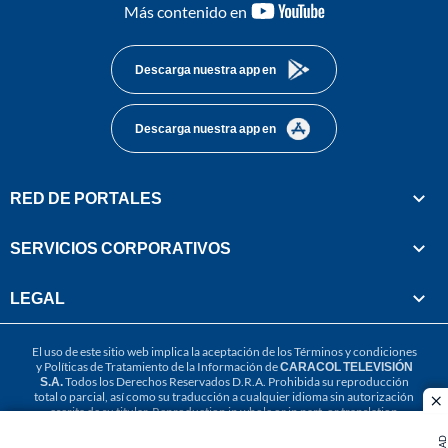
youtube-
Más contenido en
footer
Descarga nuestra app en
Descarga nuestra app en
RED DE PORTALES
SERVICIOS CORPORATIVOS
LEGAL
El uso de este sitio web implica la aceptación de los
Términos y condiciones
y
Políticas de Tratamiento de la Información
de
CARACOL TELEVISIÓN
S.A.
Todos los Derechos Reservados D.R.A. Prohibida su reproducción
total o parcial, así como su traducción a cualquier idioma sin autorización
cl
escrita de su titular. Reproduction in whole or in part, or translation
without written permission is prohibited. All rights reserved 2025.