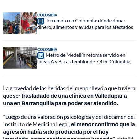
COLOMBIA
Terremoto en Colombia: dónde donar
dinero, alimentos y ayudas para los afectados
COLOMBIA
Metro de Medellín retoma servicio en
líneas A y B tras temblor de 7,4 en Colombia
La gravedad de las heridas del menor llevó a que tuviera
que ser
trasladado de una clínica en Valledupar a
una en Barranquilla para poder ser atendido.
"Luego de una valoración psicológica y del dictamen del
Instituto de Medicina Legal,
el menor confirmó que la
agresión había sido producida por el hoy