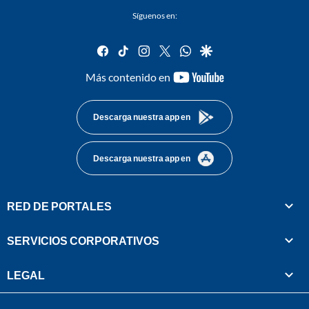
Síguenos en:
facebook
tiktok
instagram
twitter
whatsapp
google
youtube-
Más contenido en
footer
Descarga nuestra app en
Descarga nuestra app en
RED DE PORTALES
SERVICIOS CORPORATIVOS
LEGAL