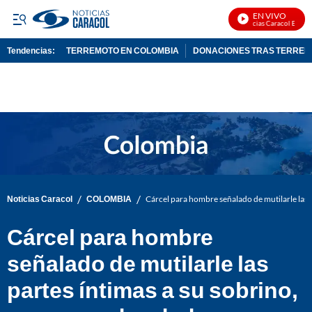
EN VIVO
Noticias Caracol En Vivo
Tendencias:
TERREMOTO EN COLOMBIA
DONACIONES TRAS TERRE
PUBLICIDAD
/
/
Noticias Caracol
COLOMBIA
Cárcel para hombre señalado de mutilarle las 
Cárcel para hombre
señalado de mutilarle las
partes íntimas a su sobrino,