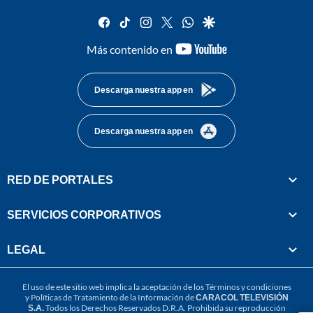
facebook
tiktok
instagram
twitter
whatsapp
google
youtube-
Más contenido en
footer
Descarga nuestra app en
Descarga nuestra app en
RED DE PORTALES
SERVICIOS CORPORATIVOS
LEGAL
El uso de este sitio web implica la aceptación de los
Términos y condiciones
y
Políticas de Tratamiento de la Información
de
CARACOL TELEVISIÓN
S.A.
Todos los Derechos Reservados D.R.A. Prohibida su reproducción