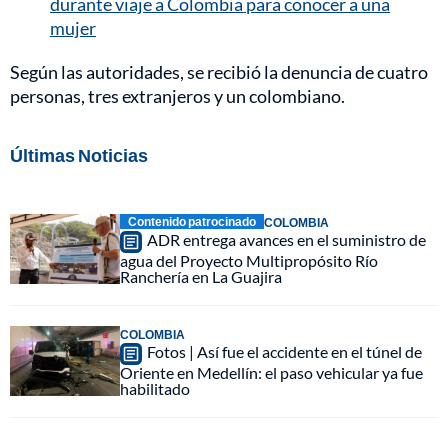
durante viaje a Colombia para conocer a una
mujer
Según las autoridades, se recibió la denuncia de cuatro
personas, tres extranjeros y un colombiano.
Últimas Noticias
Contenido patrocinado
COLOMBIA
ADR entrega avances en el suministro de
agua del Proyecto Multipropósito Río
Ranchería en La Guajira
COLOMBIA
Fotos | Así fue el accidente en el túnel de
Oriente en Medellín: el paso vehicular ya fue
habilitado