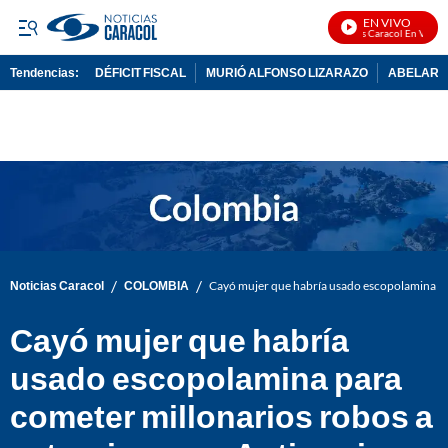
EN VIVO
Noticias Caracol En Vivo
Tendencias:
DÉFICIT FISCAL
MURIÓ ALFONSO LIZARAZO
ABELARDO
PUBLICIDAD
/
/
Noticias Caracol
COLOMBIA
Cayó mujer que habría usado escopolamina par
Cayó mujer que habría
usado escopolamina para
cometer millonarios robos a