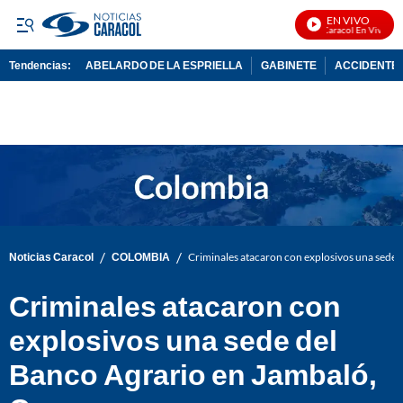
EN VIVO
Noticias Caracol En Vivo
Tendencias:
ABELARDO DE LA ESPRIELLA
GABINETE
ACCIDENTE 
PUBLICIDAD
/
/
Noticias Caracol
COLOMBIA
Criminales atacaron con explosivos una sede 
Criminales atacaron con
explosivos una sede del
Banco Agrario en Jambaló,