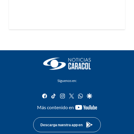
Síguenos en:
facebook
tiktok
instagram
twitter
whatsapp
google
youtube-
Más contenido en
footer
Descarga nuestra app en