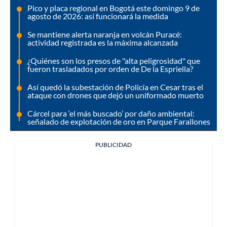
Pico y placa regional en Bogotá este domingo 9 de
agosto de 2026: así funcionará la medida
Se mantiene alerta naranja en volcán Puracé:
actividad registrada es la máxima alcanzada
¿Quiénes son los presos de "alta peligrosidad" que
fueron trasladados por orden de De la Espriella?
Así quedó la subestación de Policía en Cesar tras el
ataque con drones que dejó un uniformado muerto
Cárcel para ‘el más buscado’ por daño ambiental:
señalado de explotación de oro en Parque Farallones
PUBLICIDAD