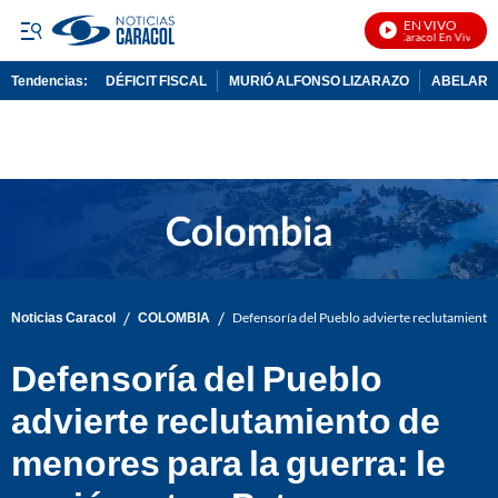
EN VIVO
Noticias Caracol En Vivo
Tendencias:
DÉFICIT FISCAL
MURIÓ ALFONSO LIZARAZO
ABELARDO
PUBLICIDAD
/
/
Noticias Caracol
COLOMBIA
Defensoría del Pueblo advierte reclutamiento d
Defensoría del Pueblo
advierte reclutamiento de
menores para la guerra: le