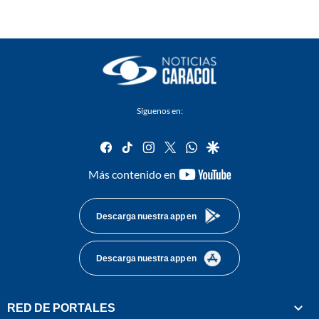
Síguenos en:
facebook
tiktok
instagram
twitter
whatsapp
google
youtube-
Más contenido en
footer
Descarga nuestra app en
Descarga nuestra app en
RED DE PORTALES