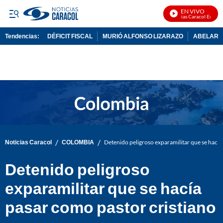
EN VIVO
Noticias Caracol En Vivo
Tendencias:
DÉFICIT FISCAL
MURIÓ ALFONSO LIZARAZO
ABELARDO
PUBLICIDAD
/
/
Noticias Caracol
COLOMBIA
Detenido peligroso exparamilitar que se hacía
Detenido peligroso
exparamilitar que se hacía
pasar como pastor cristiano