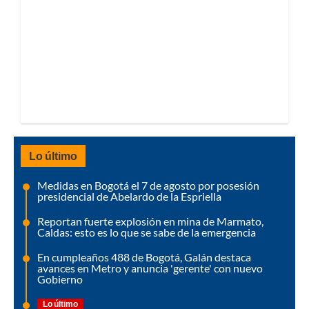
Lo último
Medidas en Bogotá el 7 de agosto por posesión
presidencial de Abelardo de la Espriella
Reportan fuerte explosión en mina de Marmato,
Caldas: esto es lo que se sabe de la emergencia
En cumpleaños 488 de Bogotá, Galán destaca
avances en Metro y anuncia 'gerente' con nuevo
Gobierno
Lo último