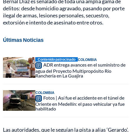
Bernal Díaz es señalado de toda una amplia gama de
delitos: desde homicidio agravado, pasando por porte
ilegal de armas, lesiones personales, secuestro,
extorsión e intento de asesinato entre otros.
Últimas Noticias
Contenido patrocinado
COLOMBIA
ADR entrega avances en el suministro de
agua del Proyecto Multipropósito Río
Ranchería en La Guajira
COLOMBIA
Fotos | Así fue el accidente en el túnel de
Oriente en Medellín: el paso vehicular ya fue
habilitado
Las autoridades, que le seguían la pista a alias ‘Gerardo’,