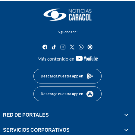
Síguenos en:
facebook
tiktok
instagram
twitter
whatsapp
google
youtube-
Más contenido en
footer
Descarga nuestra app en
Descarga nuestra app en
RED DE PORTALES
SERVICIOS CORPORATIVOS