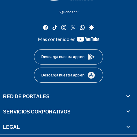
Síguenos en:
facebook
tiktok
instagram
twitter
whatsapp
google
youtube-
Más contenido en
footer
Descarga nuestra app en
Descarga nuestra app en
RED DE PORTALES
SERVICIOS CORPORATIVOS
LEGAL