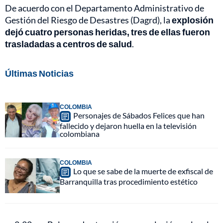
De acuerdo con el Departamento Administrativo de
Gestión del Riesgo de Desastres (Dagrd), la
explosión
dejó cuatro personas heridas, tres de ellas fueron
trasladadas a centros de salud
.
Últimas Noticias
COLOMBIA
Personajes de Sábados Felices que han
fallecido y dejaron huella en la televisión
colombiana
COLOMBIA
Lo que se sabe de la muerte de exfiscal de
Barranquilla tras procedimiento estético