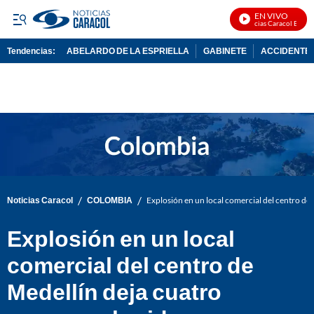
EN VIVO
Noticias Caracol En Vivo
Tendencias:
ABELARDO DE LA ESPRIELLA
GABINETE
ACCIDENTE 
PUBLICIDAD
/
/
Noticias Caracol
COLOMBIA
Explosión en un local comercial del centro de
Explosión en un local
comercial del centro de
Medellín deja cuatro