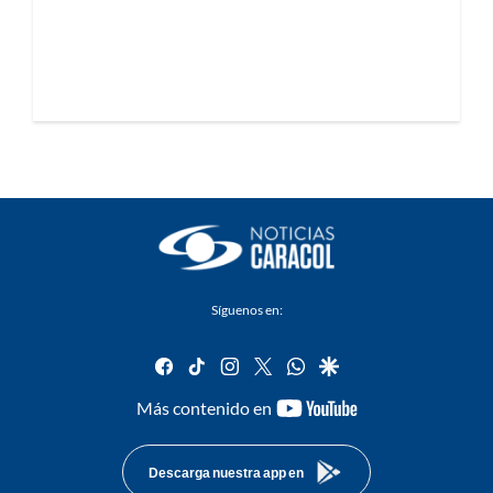
Síguenos en:
facebook
tiktok
instagram
twitter
whatsapp
google
youtube-
Más contenido en
footer
Descarga nuestra app en