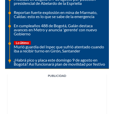
presidencial de Abelardo de la Espriella
Reportan fuerte explosión en mina de Marmato,
Caldas: esto es lo que se sabe de la emergencia
En cumpleaños 488 de Bogotá, Galán destaca
avances en Metro y anuncia 'gerente' con nuevo
Gobierno
Lo último
Murió guardia del Inpec que sufrió atentado cuando
iba a recibir turno en Girón, Santander
¿Habrá pico y placa este domingo 9 de agosto en
Bogotá? Así funcionará plan de movilidad por festivo
PUBLICIDAD