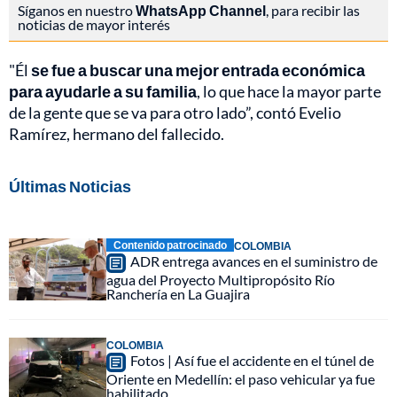
Síganos en nuestro
WhatsApp Channel
, para recibir las
noticias de mayor interés
"Él
se fue a buscar una mejor entrada económica
para ayudarle a su familia
, lo que hace la mayor parte
de la gente que se va para otro lado”, contó Evelio
Ramírez, hermano del fallecido.
Últimas Noticias
Contenido patrocinado
COLOMBIA
ADR entrega avances en el suministro de
agua del Proyecto Multipropósito Río
Ranchería en La Guajira
COLOMBIA
Fotos | Así fue el accidente en el túnel de
Oriente en Medellín: el paso vehicular ya fue
habilitado