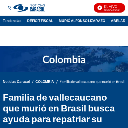
EN VIVO
Noticias Caracol En Viv
Tendencias:
DÉFICIT FISCAL
MURIÓ ALFONSO LIZARAZO
ABELARDO
PUBLICIDAD
/
/
Noticias Caracol
COLOMBIA
Familia de vallecaucano que murió en Brasil b
Familia de vallecaucano
que murió en Brasil busca
ayuda para repatriar su