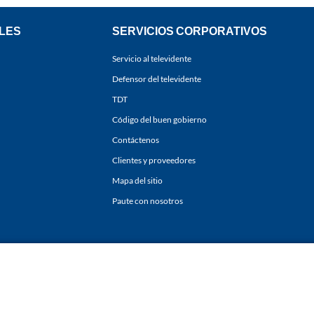
LES
SERVICIOS CORPORATIVOS
Servicio al televidente
Defensor del televidente
TDT
Código del buen gobierno
Contáctenos
Clientes y proveedores
Mapa del sitio
Paute con nosotros
ones
y
Políticas de Tratamiento de la Información
de
CARACOL TELEVISIÓN S.A.
Todo
sí como su traducción a cualquier idioma sin autorización escrita de su titular. Repro