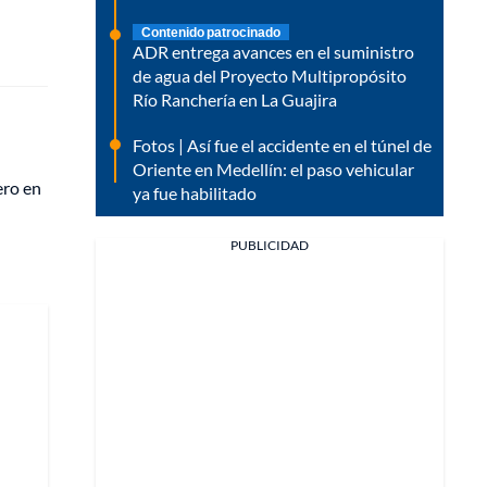
Contenido patrocinado
ADR entrega avances en el suministro
de agua del Proyecto Multipropósito
Río Ranchería en La Guajira
Fotos | Así fue el accidente en el túnel de
Oriente en Medellín: el paso vehicular
ero en
ya fue habilitado
PUBLICIDAD