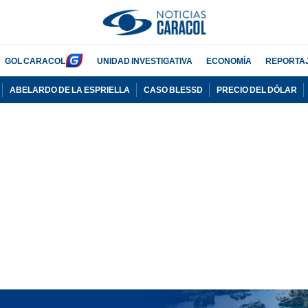
GOL CARACOL
UNIDAD INVESTIGATIVA
ECONOMÍA
REPORTA
ABELARDO DE LA ESPRIELLA
CASO BLESSD
PRECIO DEL DÓLAR
PUBLICIDAD