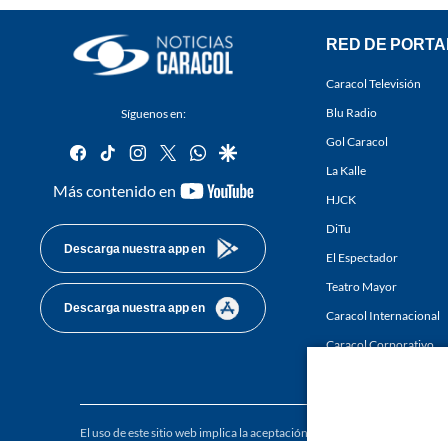
RED DE PORTA
Caracol Televisión
Blu Radio
Síguenos en:
Gol Caracol
facebook
tiktok
instagram
twitter
whatsapp
google
La Kalle
youtube-
Más contenido en
HJCK
footer
DiTu
Descarga nuestra app en
El Espectador
Teatro Mayor
Descarga nuestra app en
Caracol Internacional
Caracol Corporativo
Caracol Next
El uso de este sitio web implica la aceptación de los
Términos y condici
Derechos Reservados D.R.A. Prohibida su reproducción total o parcial, a