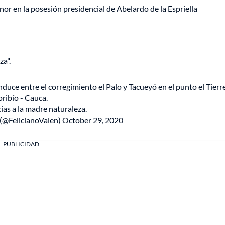
or en la posesión presidencial de Abelardo de la Espriella
za".
nduce entre el corregimiento el Palo y Tacueyó en el punto el Tierr
oribío - Cauca.
acias a la madre naturaleza.
 (@FelicianoValen)
October 29, 2020
PUBLICIDAD