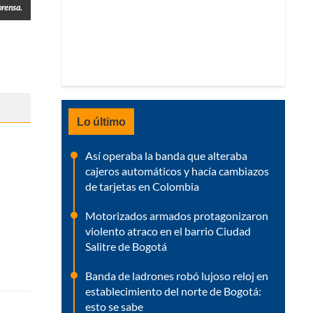
prensa.
Lo último
Así operaba la banda que alteraba
cajeros automáticos y hacía cambiazos
de tarjetas en Colombia
Motorizados armados protagonizaron
violento atraco en el barrio Ciudad
Salitre de Bogotá
Banda de ladrones robó lujoso reloj en
establecimiento del norte de Bogotá:
esto se sabe