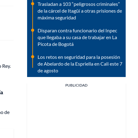
Trasladan a 103 “peligrosos criminales”
de la cárcel de Itagüí a otras prisiones de
máxima seguridad
Disparan contra funcionario del Inpec
que llegaba a su casa de trabajar en La
Picota de Bogotá
Los retos en seguridad para la posesión
de Abelardo de la Espriella en Cali este 7
o Rey.
de agosto
PUBLICIDAD
ía
no de