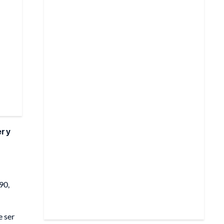
r y
90,
e ser