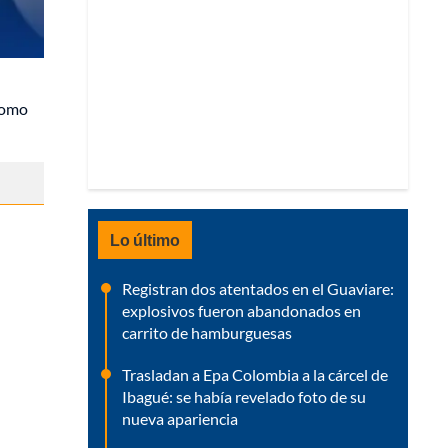
 como
Lo último
Registran dos atentados en el Guaviare:
explosivos fueron abandonados en
carrito de hamburguesas
Trasladan a Epa Colombia a la cárcel de
Ibagué: se había revelado foto de su
nueva apariencia