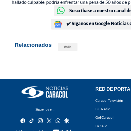
hallado culpable, podría enfrentar una pena de 50 años de pr
Suscríbase a nuestro canal d
✔️ Síganos en Google Noticias
Relacionados
Valle
RED DE PORTA
Caracol Televisión
Blu Radio
Síguenos en:
Gol Caracol
facebook
tiktok
instagram
twitter
whatsapp
google
La Kalle