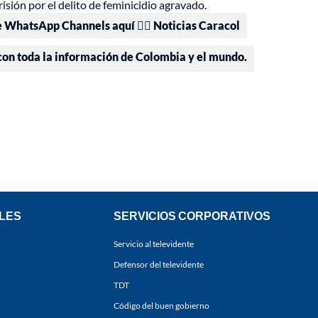
isión por el delito de feminicidio agravado.
e WhatsApp Channels aquí 👉🏻 Noticias Caracol
 con toda la información de Colombia y el mundo.
LES
SERVICIOS CORPORATIVOS
Servicio al televidente
Defensor del televidente
TDT
Código del buen gobierno