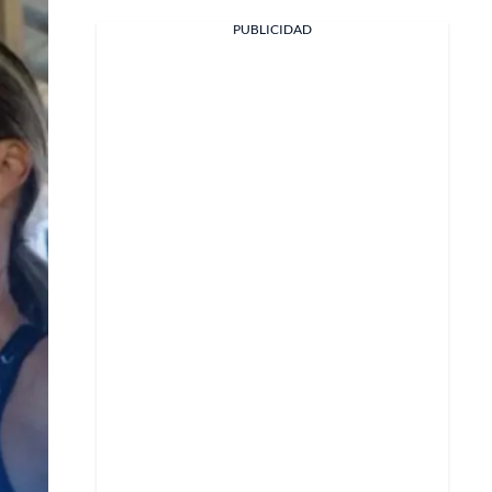
PUBLICIDAD
Facebook
X
Whatsapp
Copiar enlace
Telegram
LinkedIn