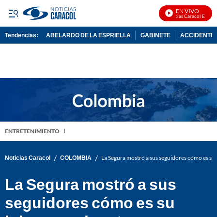
EN VIVO
Noticias Caracol En Vivo
Tendencias:
ABELARDO DE LA ESPRIELLA
GABINETE
ACCIDENTE 
PUBLICIDAD
ENTRETENIMIENTO
/
/
Noticias Caracol
COLOMBIA
La Segura mostró a sus seguidores cómo es su 
La Segura mostró a sus
seguidores cómo es su