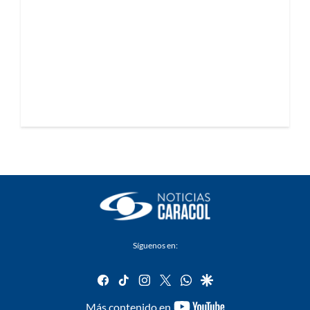
Síguenos en:
facebook
tiktok
instagram
twitter
whatsapp
google
youtube-
Más contenido en