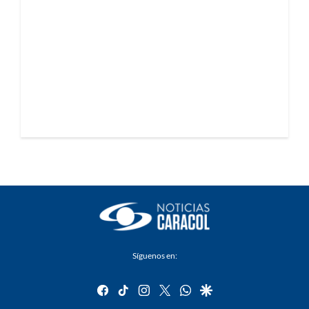
Síguenos en:
facebook
tiktok
instagram
twitter
whatsapp
google