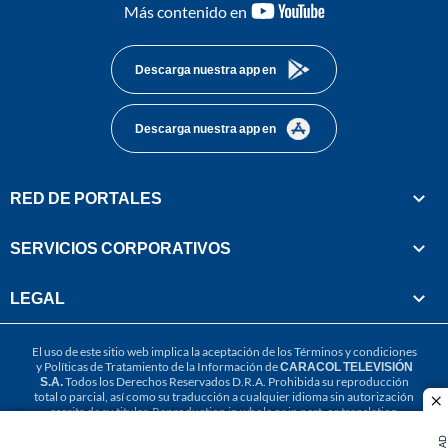
youtube-
Más contenido en
footer
Descarga nuestra app en
Descarga nuestra app en
RED DE PORTALES
SERVICIOS CORPORATIVOS
LEGAL
El uso de este sitio web implica la aceptación de los
Términos y condiciones
y
Políticas de Tratamiento de la Información
de
CARACOL TELEVISIÓN
S.A.
Todos los Derechos Reservados D.R.A. Prohibida su reproducción
total o parcial, así como su traducción a cualquier idioma sin autorización
cl
escrita de su titular. Reproduction in whole or in part, or translation
without written permission is prohibited. All rights reserved 2025.