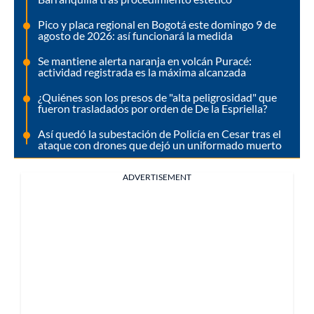
Pico y placa regional en Bogotá este domingo 9 de
agosto de 2026: así funcionará la medida
Se mantiene alerta naranja en volcán Puracé:
actividad registrada es la máxima alcanzada
¿Quiénes son los presos de "alta peligrosidad" que
fueron trasladados por orden de De la Espriella?
Así quedó la subestación de Policía en Cesar tras el
ataque con drones que dejó un uniformado muerto
ADVERTISEMENT