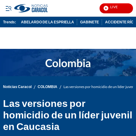
LIVE
Notici
Trends:
ABELARDO DE LA ESPRIELLA
GABINETE
ACCIDENTE RÍO 
ADVERTISEMENT
/
/
Noticias Caracol
COLOMBIA
Las versiones por homicidio de un líder juveni
Las versiones por
homicidio de un líder juvenil
en Caucasia