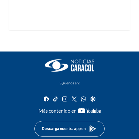
Síguenos en:
facebook
tiktok
instagram
twitter
whatsapp
google
youtube-
Más contenido en
footer
Descarga nuestra app en