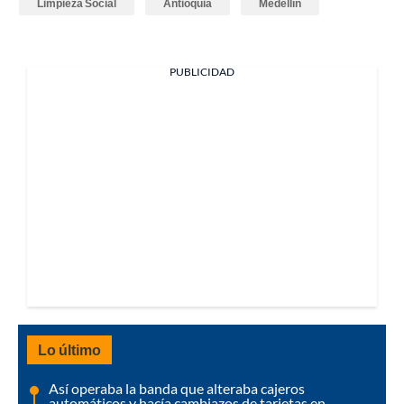
Limpieza Social
Antioquia
Medellín
PUBLICIDAD
Lo último
Así operaba la banda que alteraba cajeros
automáticos y hacía cambiazos de tarjetas en