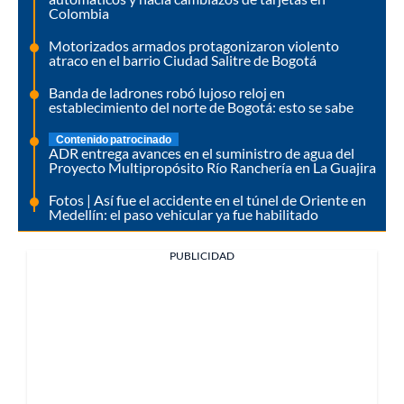
Colombia
Motorizados armados protagonizaron violento
atraco en el barrio Ciudad Salitre de Bogotá
Banda de ladrones robó lujoso reloj en
establecimiento del norte de Bogotá: esto se sabe
Contenido patrocinado
ADR entrega avances en el suministro de agua del
Proyecto Multipropósito Río Ranchería en La Guajira
Fotos | Así fue el accidente en el túnel de Oriente en
Medellín: el paso vehicular ya fue habilitado
PUBLICIDAD