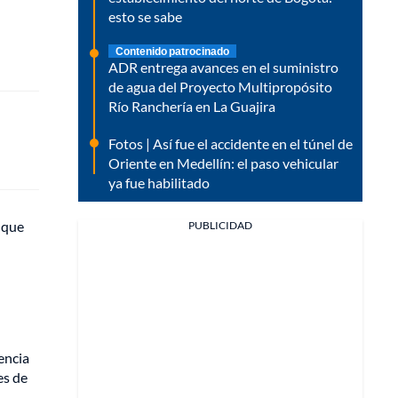
esto se sabe
Contenido patrocinado
ADR entrega avances en el suministro
de agua del Proyecto Multipropósito
Río Ranchería en La Guajira
Fotos | Así fue el accidente en el túnel de
Oriente en Medellín: el paso vehicular
ya fue habilitado
ó que
PUBLICIDAD
encia
es de