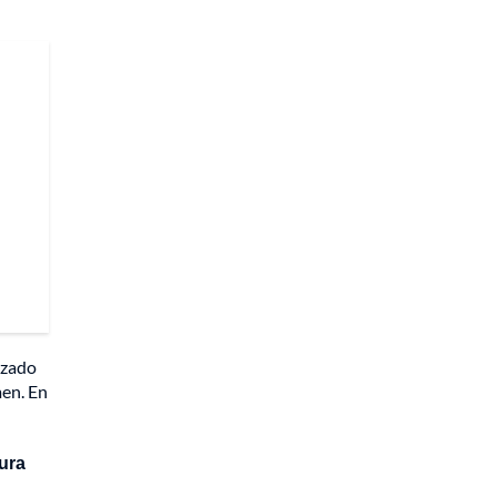
izado
men. En
ura