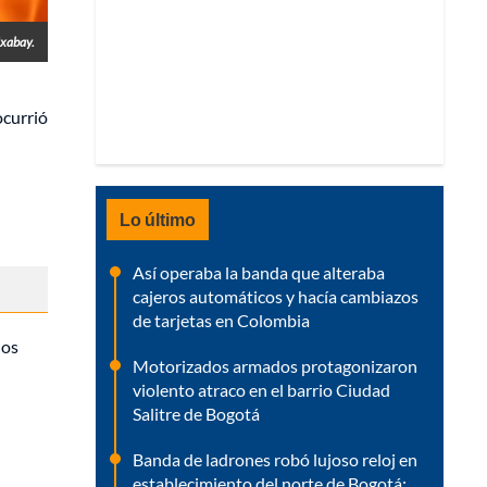
ixabay.
ocurrió
Lo último
Así operaba la banda que alteraba
cajeros automáticos y hacía cambiazos
de tarjetas en Colombia
nos
Motorizados armados protagonizaron
violento atraco en el barrio Ciudad
Salitre de Bogotá
Banda de ladrones robó lujoso reloj en
establecimiento del norte de Bogotá: