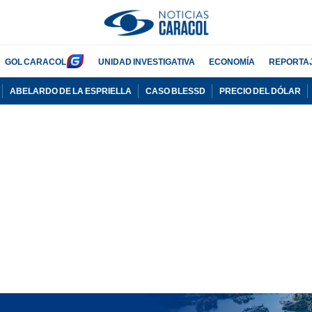
GOL CARACOL
UNIDAD INVESTIGATIVA
ECONOMÍA
REPORTA
ABELARDO DE LA ESPRIELLA
CASO BLESSD
PRECIO DEL DÓLAR
PUBLICIDAD