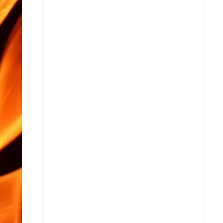
Facebook
X
Whatsapp
Copiar enlace
Telegram
LinkedIn