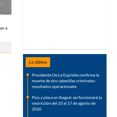
ban a
Lo último
Presidente De La Espriella confirma la
muerte de dos cabecillas criminales:
resultados operacionales
Pico y placa en Ibagué: así funcionará la
restricción del 10 al 17 de agosto de
2026