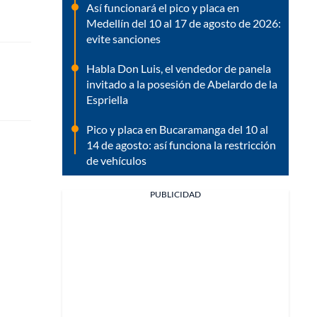
Así funcionará el pico y placa en
Medellín del 10 al 17 de agosto de 2026:
evite sanciones
Habla Don Luis, el vendedor de panela
invitado a la posesión de Abelardo de la
Espriella
Pico y placa en Bucaramanga del 10 al
14 de agosto: así funciona la restricción
de vehículos
PUBLICIDAD