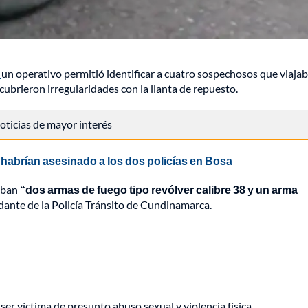
á
un operativo permitió identificar a cuatro sospechosos que viaja
scubrieron irregularidades con la llanta de repuesto.
 noticias de mayor interés
í habrían asesinado a los dos policías en Bosa
aban
“dos armas de fuego tipo revólver calibre 38 y un arma
dante de la Policía Tránsito de Cundinamarca.
er víctima de presunto abuso sexual y violencia física