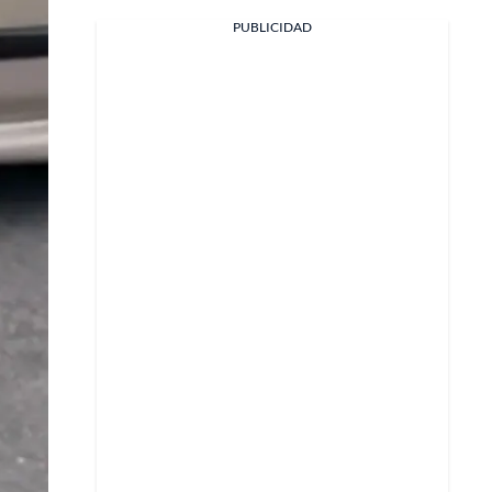
Facebook
PUBLICIDAD
X
Whatsapp
Copiar enlace
Telegram
LinkedIn