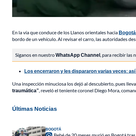
En la vía que conduce de los Llanos orientales hacia
Bogot
bordo de un vehículo. Al revisar el carro, las autoridades de
Síganos en nuestro
WhatsApp Channel
, para recibir las
Los encerraron y les dispararon varias veces: as
Una inspección minuciosa los dejó al descubierto, pues llev
traumática”
, reveló el teniente coronel Diego Mora, coman
Últimas Noticias
BOGOTÁ
Bebé de 20 meses murió en Bogotá tras s