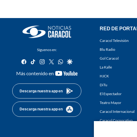
RED DE PORTA
Caracol Televisión
Blu Radio
Síguenos en:
Gol Caracol
facebook
tiktok
instagram
twitter
whatsapp
google
La Kalle
youtube-
Más contenido en
HJCK
footer
DiTu
Descarga nuestra app en
El Espectador
Teatro Mayor
Descarga nuestra app en
Caracol Internacional
Caracol Corporativo
Caracol Next