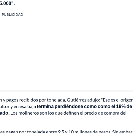
5.000".
PUBLICIDAD
y pagos recibidos por tonelada, Gutiérrez adujo: "Ese es el origen
ultor y en esa baja
termina perdiéndose como como el 19% de 
ado.
Los molineros son los que definen el precio de compra del
les pagan por tonelada entre 9.5 y 10 millones de pesos. Sin emba