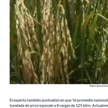
Paro arrocero
El experto también puntualizó en que "el promedio naciona
tonelada de arroz equivale a 8 cargas de 125 kilos. Actualme