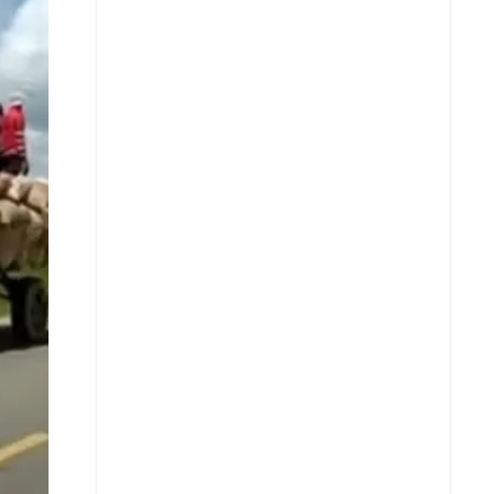
Facebook
X
Whatsapp
Copiar enlace
Telegram
LinkedIn