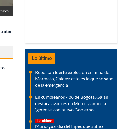
Caracol
tratar
Lo último
to,
Reportan fuerte explosión en mina de
Marmato, Caldas: esto es lo que se sabe
de la emergencia
En cumpleaños 488 de Bogotá, Galán
destaca avances en Metro y anuncia
'gerente' con nuevo Gobierno
Lo último
Murió guardia del Inpec que sufrió