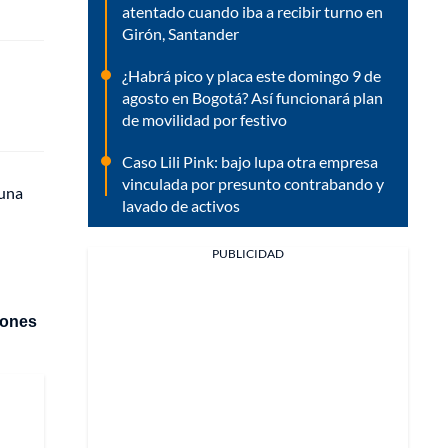
atentado cuando iba a recibir turno en
Girón, Santander
¿Habrá pico y placa este domingo 9 de
agosto en Bogotá? Así funcionará plan
de movilidad por festivo
Caso Lili Pink: bajo lupa otra empresa
vinculada por presunto contrabando y
 una
lavado de activos
PUBLICIDAD
llones