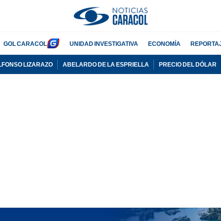
GOL CARACOL
UNIDAD INVESTIGATIVA
ECONOMÍA
REPORTA
LFONSO LIZARAZO
ABELARDO DE LA ESPRIELLA
PRECIO DEL DÓLAR
PUBLICIDAD