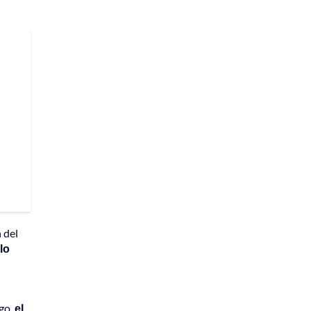
 del
lo
rgo,
el