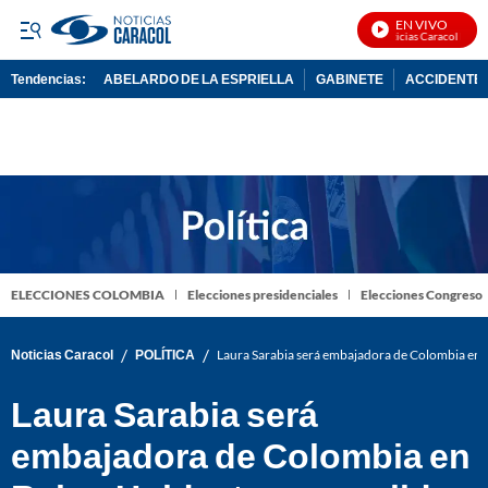
EN VIVO
Noticias Caracol En Viv
Tendencias:
ABELARDO DE LA ESPRIELLA
GABINETE
ACCIDENTE 
PUBLICIDAD
ELECCIONES COLOMBIA
Elecciones presidenciales
Elecciones Congreso
/
/
Noticias Caracol
POLÍTICA
Laura Sarabia será embajadora de Colombia en Rei
Laura Sarabia será
embajadora de Colombia en