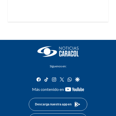
Síguenos en:
facebook
tiktok
instagram
twitter
whatsapp
google
youtube-
Más contenido en
footer
Descarga nuestra app en