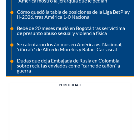
"América mostró la jerarquía que le pedían"
Cómo quedó la tabla de posiciones de la Liga BetPlay
II-2026, tras América 1-0 Nacional
Bebé de 20 meses murió en Bogotá tras ser víctima
de presunto abuso sexual y violencia física
Se calentaron los ánimos en América vs. Nacional;
'rifirrafe' de Alfredo Morelos y Rafael Carrascal
Dudas que deja Embajada de Rusia en Colombia
sobre reclutas enviados como "carne de cañón" a
guerra
PUBLICIDAD