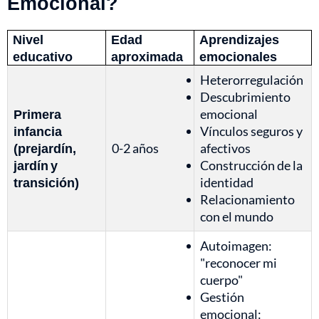
Emocional?
Nivel
Edad
Aprendizajes
educativo
aproximada
emocionales
Heterorregulación
Descubrimiento
Primera
emocional
infancia
Vínculos seguros y
(prejardín,
0-2 años
afectivos
jardín y
Construcción de la
transición)
identidad
Relacionamiento
con el mundo
Autoimagen:
"reconocer mi
cuerpo"
Gestión
emocional: