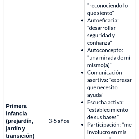
"reconociendo lo
que siento"
Autoeficacia:
"desarrollar
seguridad y
confianza"
Autoconcepto:
"una mirada de mí
mismo(a)"
Comunicación
asertiva: "expresar
que necesito
ayuda"
Escucha activa:
Primera
"establecimiento
infancia
de sus bases"
(prejardín,
3-5 años
Participación: "me
jardín y
involucro en mis
transición)