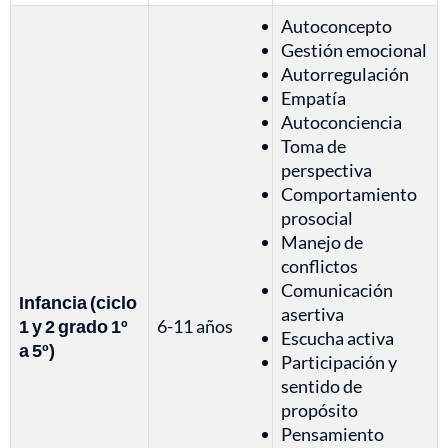
Autoconcepto
Gestión emocional
Autorregulación
Empatía
Autoconciencia
Toma de
perspectiva
Comportamiento
prosocial
Manejo de
conflictos
Comunicación
Infancia (ciclo
asertiva
1 y 2 grado 1º
6-11 años
Escucha activa
a 5º)
Participación y
sentido de
propósito
Pensamiento