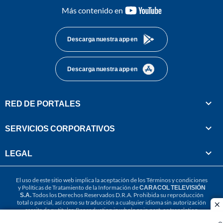
youtube-
Más contenido en
footer
Descarga nuestra app en
Descarga nuestra app en
RED DE PORTALES
SERVICIOS CORPORATIVOS
LEGAL
El uso de este sitio web implica la aceptación de los
Términos y condiciones
y
Políticas de Tratamiento de la Información
de
CARACOL TELEVISIÓN
S.A.
Todos los Derechos Reservados D.R.A. Prohibida su reproducción
total o parcial, así como su traducción a cualquier idioma sin autorización
cl
escrita de su titular. Reproduction in whole or in part, or translation
without written permission is prohibited. All rights reserved 2025.