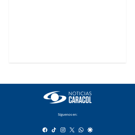
Síguenos en:
facebook
tiktok
instagram
twitter
whatsapp
google