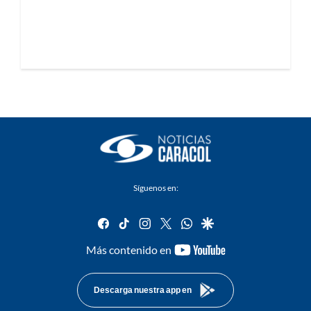
Síguenos en:
facebook
tiktok
instagram
twitter
whatsapp
google
youtube-
Más contenido en
footer
Descarga nuestra app en