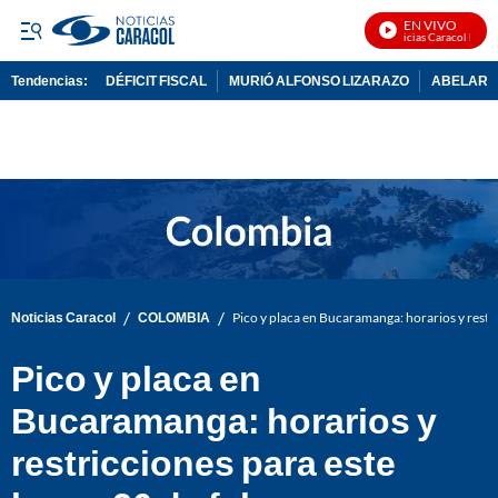
EN VIVO
Noticias Caracol En Viv
Tendencias:
DÉFICIT FISCAL
MURIÓ ALFONSO LIZARAZO
ABELARDO
PUBLICIDAD
/
/
Noticias Caracol
COLOMBIA
Pico y placa en Bucaramanga: horarios y restri
Pico y placa en
Bucaramanga: horarios y
restricciones para este