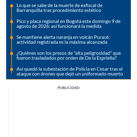
Lo que se sabe de la muerte de exfiscal de
Barranquilla tras procedimiento estético
Pico y placa regional en Bogotá este domingo 9 de
agosto de 2026: así funcionará la medida
Se mantiene alerta naranja en volcán Puracé:
actividad registrada es la máxima alcanzada
¿Quiénes son los presos de "alta peligrosidad" que
fueron trasladados por orden de De la Espriella?
Así quedó la subestación de Policía en Cesar tras el
ataque con drones que dejó un uniformado muerto
PUBLICIDAD