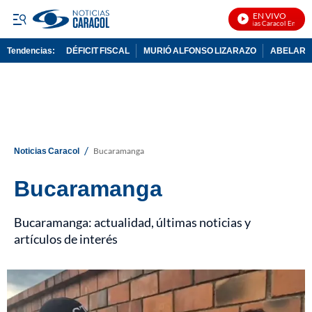
EN VIVO
Noticias Caracol En Vivo
Tendencias:
DÉFICIT FISCAL
MURIÓ ALFONSO LIZARAZO
ABELARDO
PUBLICIDAD
/
Noticias Caracol
Bucaramanga
Bucaramanga
Bucaramanga: actualidad, últimas noticias y
artículos de interés