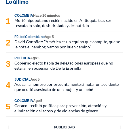
Lo último
COLOMBIA
Hace 10 minutos
Murió hipopótamo recién nacido en Antioquia tras ser
rescatado solo, deshidratado y desnutrido
Fútbol Colombiano
Ago 5
David González: "América es un equipo que compite, que se
le nota el hambre; vamos por buen camino"
POLÍTICA
Ago 5
Gobierno electo habla de delegaciones europeas que no
estarán en posesión de De la Espriella
JUDICIAL
Ago 5
Acusan a hombre por presuntamente simular un accidente
que ocultó asesinato de una mujer y un bebé
COLOMBIA
Ago 5
Caracol recibió política para prevención, atención y
eliminación del acoso y de violencias de género
PUBLICIDAD