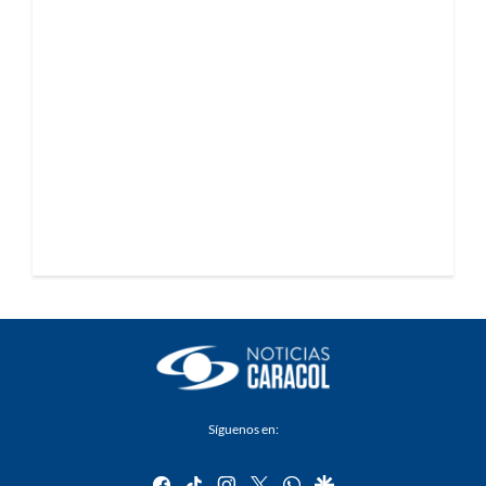
Síguenos en:
facebook
tiktok
instagram
twitter
whatsapp
google