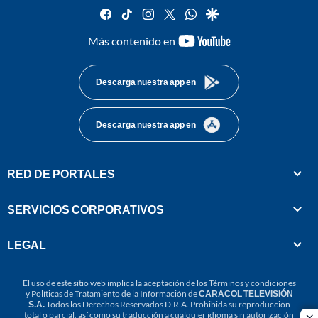
facebook
tiktok
instagram
twitter
whatsapp
google
youtube-
Más contenido en
footer
Descarga nuestra app en
Descarga nuestra app en
RED DE PORTALES
SERVICIOS CORPORATIVOS
LEGAL
El uso de este sitio web implica la aceptación de los
Términos y condiciones
y
Políticas de Tratamiento de la Información
de
CARACOL TELEVISIÓN
S.A.
Todos los Derechos Reservados D.R.A. Prohibida su reproducción
total o parcial, así como su traducción a cualquier idioma sin autorización