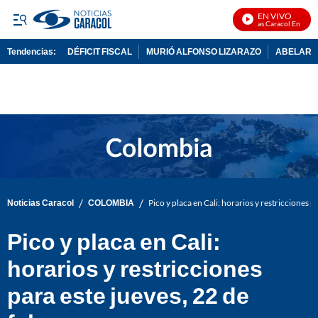
EN VIVO
Noticias Caracol En Vivo
Tendencias:
DÉFICIT FISCAL
MURIÓ ALFONSO LIZARAZO
ABELARDO
PUBLICIDAD
/
/
Noticias Caracol
COLOMBIA
Pico y placa en Cali: horarios y restricciones p
Pico y placa en Cali:
horarios y restricciones
para este jueves, 22 de