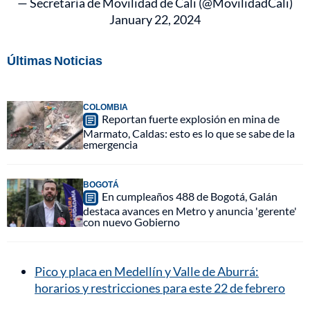
— Secretaría de Movilidad de Cali (@MovilidadCali)
January 22, 2024
Últimas Noticias
COLOMBIA
Reportan fuerte explosión en mina de
Marmato, Caldas: esto es lo que se sabe de la
emergencia
BOGOTÁ
En cumpleaños 488 de Bogotá, Galán
destaca avances en Metro y anuncia 'gerente'
con nuevo Gobierno
Pico y placa en Medellín y Valle de Aburrá:
horarios y restricciones para este 22 de febrero