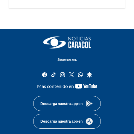
Síguenos en:
facebook
tiktok
instagram
twitter
whatsapp
google
youtube-
Más contenido en
footer
Descarga nuestra app en
Descarga nuestra app en