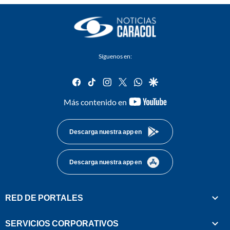
Síguenos en:
facebook
tiktok
instagram
twitter
whatsapp
google
youtube-
Más contenido en
footer
Descarga nuestra app en
Descarga nuestra app en
RED DE PORTALES
SERVICIOS CORPORATIVOS