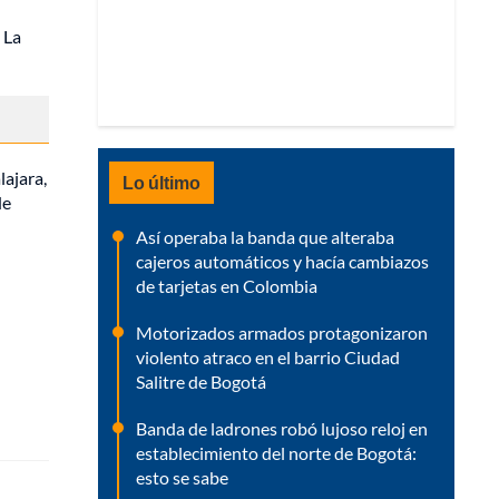
 La
lajara,
Lo último
de
Así operaba la banda que alteraba
cajeros automáticos y hacía cambiazos
de tarjetas en Colombia
Motorizados armados protagonizaron
violento atraco en el barrio Ciudad
Salitre de Bogotá
Banda de ladrones robó lujoso reloj en
establecimiento del norte de Bogotá:
esto se sabe