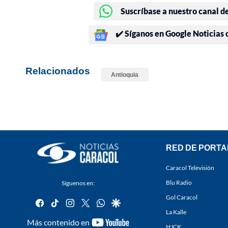
Suscríbase a nuestro canal d
✔️ Síganos en Google Noticias
Relacionados
Antioquia
RED DE PORTA
Caracol Televisión
Blu Radio
Síguenos en:
Gol Caracol
facebook
tiktok
instagram
twitter
whatsapp
google
La Kalle
youtube-
Más contenido en
HJCK