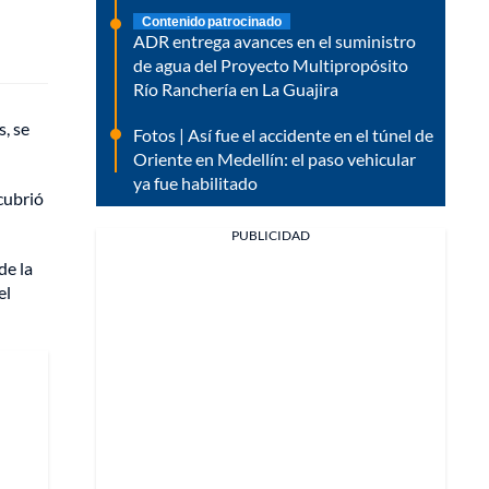
Contenido patrocinado
ADR entrega avances en el suministro
de agua del Proyecto Multipropósito
Río Ranchería en La Guajira
s, se
Fotos | Así fue el accidente en el túnel de
Oriente en Medellín: el paso vehicular
ya fue habilitado
cubrió
PUBLICIDAD
de la
el