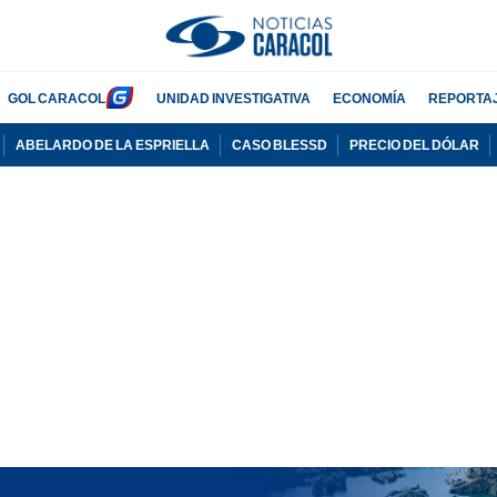
GOL CARACOL
UNIDAD INVESTIGATIVA
ECONOMÍA
REPORTA
ABELARDO DE LA ESPRIELLA
CASO BLESSD
PRECIO DEL DÓLAR
PUBLICIDAD