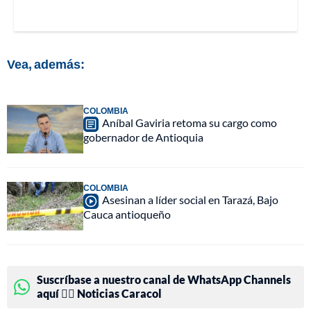
Vea, además:
COLOMBIA
Aníbal Gaviria retoma su cargo como
gobernador de Antioquia
COLOMBIA
Asesinan a líder social en Tarazá, Bajo
Cauca antioqueño
Suscríbase a nuestro canal de WhatsApp Channels
aquí 👉🏻 Noticias Caracol