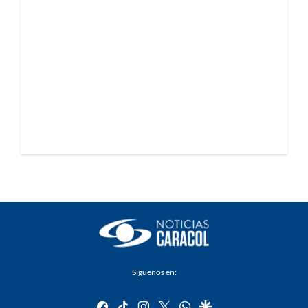
Síguenos en:
facebook
tiktok
instagram
twitter
whatsapp
google