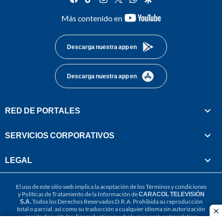
youtube-
Más contenido en
footer
Descarga nuestra app en
Descarga nuestra app en
RED DE PORTALES
SERVICIOS CORPORATIVOS
LEGAL
El uso de este sitio web implica la aceptación de los
Términos y condiciones
y
Políticas de Tratamiento de la Información
de
CARACOL TELEVISIÓN
S.A.
Todos los Derechos Reservados D.R.A. Prohibida su reproducción
total o parcial, así como su traducción a cualquier idioma sin autorización
cl
escrita de su titular. Reproduction in whole or in part, or translation