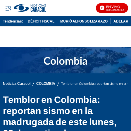
EN VIVO
Noticias Caracol En Vivo
Tendencias:
DÉFICIT FISCAL
MURIÓ ALFONSO LIZARAZO
ABELARDO
PUBLICIDAD
/
/
Noticias Caracol
COLOMBIA
Temblor en Colombia: reportan sismo en la ma
Temblor en Colombia:
reportan sismo en la
madrugada de este lunes,