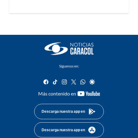
Síguenos en:
facebook
tiktok
instagram
twitter
whatsapp
google
youtube-
Más contenido en
footer
Descarga nuestra app en
Descarga nuestra app en